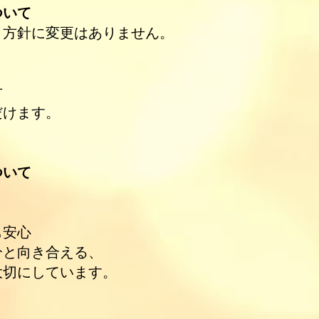
ついて
・方針に変更はありません。
方
だけます。
ついて
も安心
分と向き合える、
大切にしています。