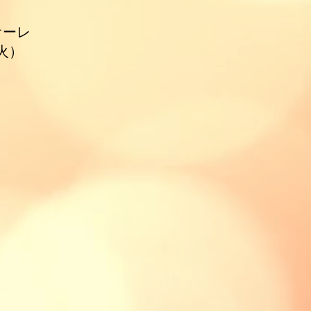
オーレ
火）